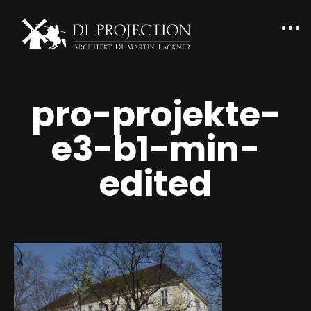
pro-projekte-
e3-b1-min-
edited