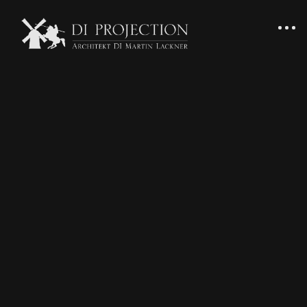
Datenschutzerk
Hinweis zur verantwortlichen Stelle
Verantwortlich für die Datenverarbeitung auf dieser
Website ist:
DI Projection
Herr DI Martin Lackner
Friedlgasse 21