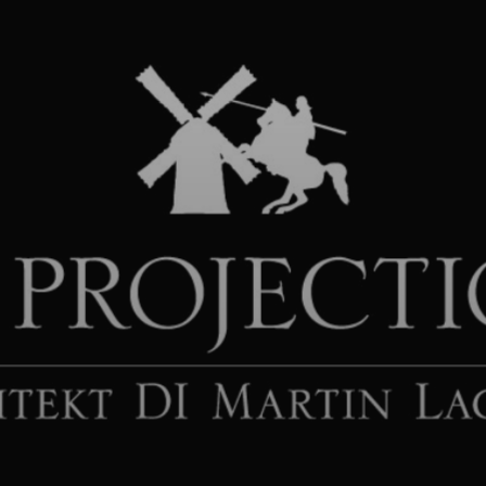
Startseite
Projekte
Über uns
Kontakt
N
e
x
t
P
r
o
j
e
c
t